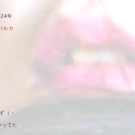
24年
e
バルカ
ず（・
やってた