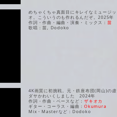
めちゃくちゃ真面目にキレイなミュージッ
オ。こういうのも作れるんだぞ。2025年
作詞・作曲・編曲・演奏・ミックス：
苗
歌唱：苗, Dodoko
4K画質に初挑戦。元・鉄座布団(岡山)の
ダサかわいくしました 2024年
作詞・作曲・ベースなど：
ザキオカ
ギター・コーラス・編曲：
Okumura
Mix・Masterなど：Dodoko