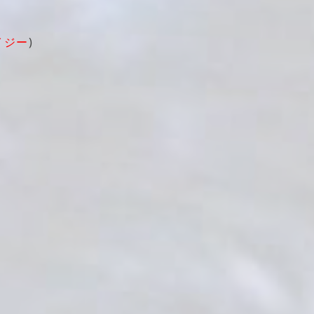
イジー
)
a