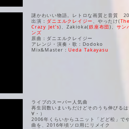
謎かわいい物語。レトロな画質と音質 20
出演：
ダニエルクレイジー
、やったけ(
Th
Crazy Jet’s
)、Zakioka(
鉄座布団
)、
サン
ンズ
原曲：ダニエルクレイジー
アレンジ・演奏・歌：Dodoko
Mix&Master：
Ueda Takayasu
ライブのスーパー人気曲
再生回数いまいちだけどそのうち伸びるは
∀・）
2006年くらいからユニット「どど松」で
曲を、2016年頃ソロ用にリメイク