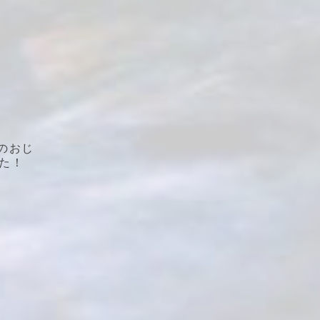
o
のおじ
た！