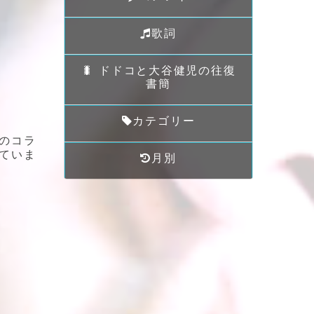
歌詞
🐛 ドドコと大谷健児の往復
書簡
カテゴリー
のコラ
ていま
月別