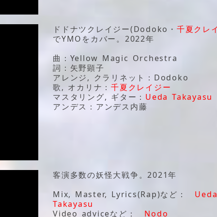
ドドナツクレイジー(Dodoko・
千夏クレ
でYMOをカバー。2022年
曲：Yellow Magic Orchestra
詞：矢野顕子
アレンジ, クラリネット：Dodoko
歌, オカリナ：
千夏クレイジー
マスタリング, ギター：
Ueda Takayasu
アンデス：アンデス内藤
客演多数の妖怪大戦争。2021年
Mix, Master, Lyrics(Rap)など：
Ued
Takayasu
Video adviceなど：
Nodo