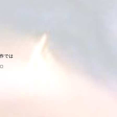
作では
🍞