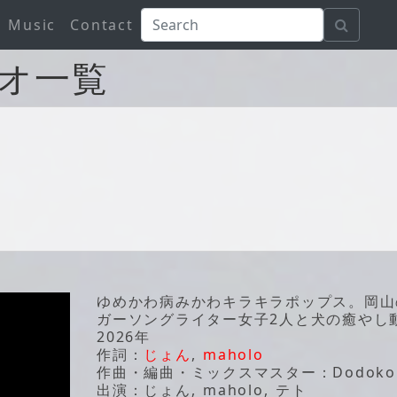
Music
Contact
オ一覧
ゆめかわ病みかわキラキラポップス。岡山
ガーソングライター女子2人と犬の癒やし
2026年
作詞：
じょん
,
maholo
作曲・編曲・ミックスマスター：Dodoko
出演：じょん, maholo, テト