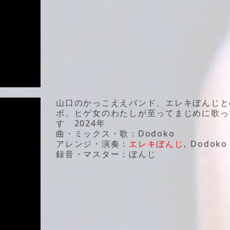
山口のかっこええバンド、エレキぼんじと
ボ。ヒゲ女のわたしが至ってまじめに歌っ
す 2024年
曲・ミックス・歌：Dodoko
アレンジ・演奏：
エレキぼんじ
, Dodoko
録音・マスター：ぼんじ