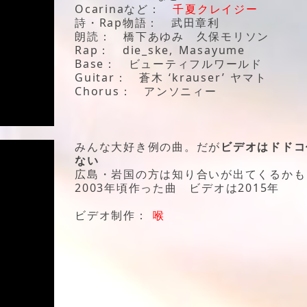
Ocarinaなど：
千夏クレイジー
詩・Rap物語： 武田章利
朗読： 橋下あゆみ 久保モリソン
Rap： die_ske, Masayume
Base： ビューティフルワールド
Guitar： 蒼木 ‘krauser’ ヤマト
Chorus： アンソニィー
みんな大好き例の曲。だが
ビデオはドドコ
ない
広島・岩国の方は知り合いが出てくるかも
2003年頃作った曲 ビデオは2015年
ビデオ制作：
喉