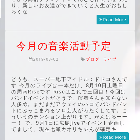
り、新しいお友達ができていくと人生がおもし
ろくな
Read More
今月の音楽活動予定
2019-08-02
ブログ
,
ライブ
どうも、スーパー地下アイドル：ドドコさんで
す 今月のライブは一本だけ、8月10日土曜日
の周南Riseです Riseはこれで三回目！今回は
バンドイベントだそうで、演者さんも知らない
人多め。まだまだアウェイのハコでバンドバン
ドにぶっこまれるソロ芸人がわたくしです。こ
ういうのテンション上がります。がんばるーー
ー！ で、9月1日に広島Jiveでイベント企画し
てまして、現在七瀬カオリちゃんが確定キ
Read More