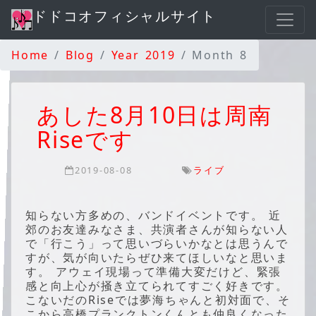
ドドコオフィシャルサイト
Home
Blog
Year 2019
Month 8
あした8月10日は周南
Riseです
2019-08-08
ライブ
知らない方多めの、バンドイベントです。 近
郊のお友達みなさま、共演者さんが知らない人
で「行こう」って思いづらいかなとは思うんで
すが、気が向いたらぜひ来てほしいなと思いま
す。 アウェイ現場って準備大変だけど、緊張
感と向上心が掻き立てられてすごく好きです。
こないだのRiseでは夢海ちゃんと初対面で、そ
こから高橋プランクトンくんとも仲良くなった