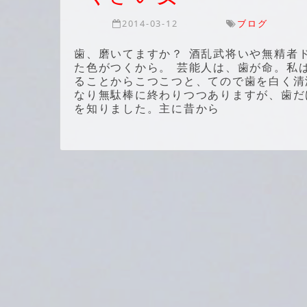
2014-03-12
ブログ
歯、磨いてますか？ 酒乱武将いや無精者
た色がつくから。 芸能人は、歯が命。私
ることからこつこつと、てので歯を白く清
なり無駄棒に終わりつつありますが、歯だ
を知りました。主に昔から