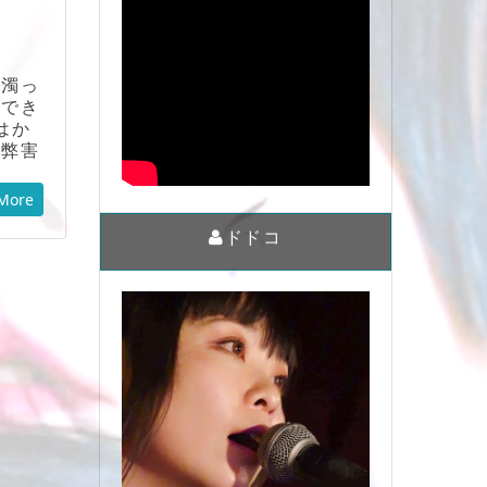
に濁っ
、でき
はか
精弊害
More
ドドコ