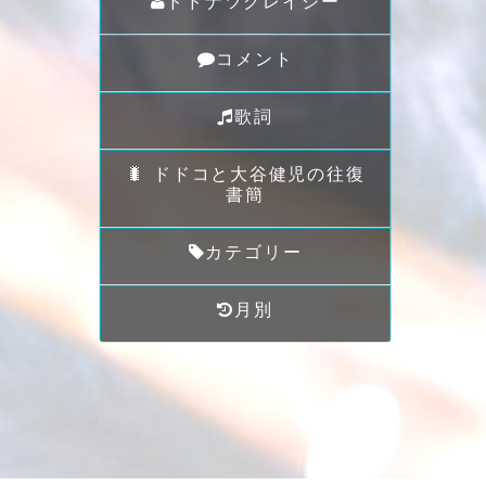
ドドナツクレイジー
コメント
歌詞
🐛 ドドコと大谷健児の往復
書簡
カテゴリー
月別