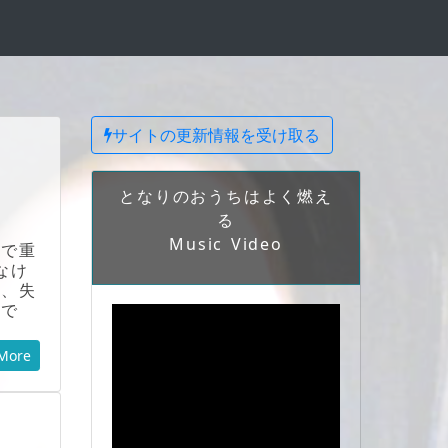
サイトの更新情報を受け取る
となりのおうちはよく燃え
る
Music Video
情で重
なけ
て、失
けで
More