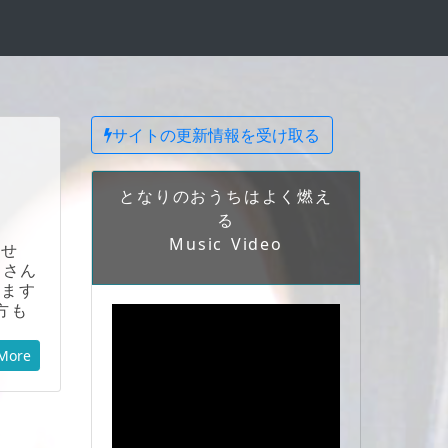
サイトの更新情報を受け取る
となりのおうちはよく燃え
る
Music Video
ませ
じさん
います
方も
More