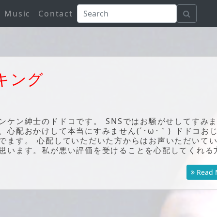
Music
Contact
キング
ンケン紳士のドドコです。 SNSではお騒がせしてすみ
心配おかけして本当にすみません(´･ω･｀) ドドコお
でます。 心配していただいた方からはお声いただいて
思います。私が悪い評価を受けることを心配してくれる
Read 