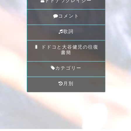
ドドナツクレイジー
コメント
歌詞
🐛 ドドコと大谷健児の往復
書簡
カテゴリー
月別