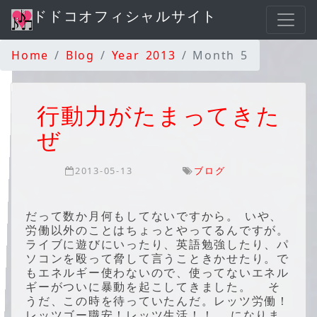
ドドコオフィシャルサイト
Home
Blog
Year 2013
Month 5
行動力がたまってきた
ぜ
2013-05-13
ブログ
だって数か月何もしてないですから。 いや、
労働以外のことはちょっとやってるんですが。
ライブに遊びにいったり、英語勉強したり、パ
ソコンを殴って脅して言うこときかせたり。で
もエネルギー使わないので、使ってないエネル
ギーがついに暴動を起こしてきました。 そ
うだ、この時を待っていたんだ。レッツ労働！
レッツゴー職安！レッツ生活！！ になりま