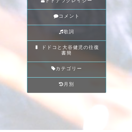
ドドナツクレイジー
コメント
歌詞
🐛 ドドコと大谷健児の往復
書簡
カテゴリー
月別