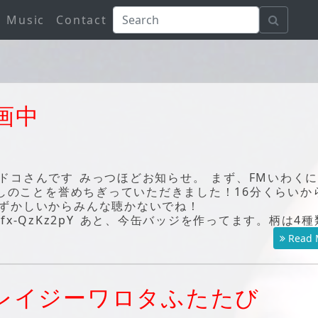
Music
Contact
画中
ドコさんです みっつほどお知らせ。 まず、FMいわく
くしのことを誉めちぎっていただきました！16分くらいか
ずかしいからみんな聴かないでね！
ch?v=5fx-QzKz2pY あと、今缶バッジを作ってます。柄は4
Read 
レイジーワロタふたたび