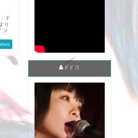
：ド
より
イジ
More
ドドコ