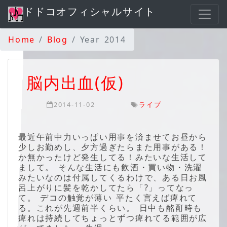
ドドコオフィシャルサイト
Home
Blog
Year 2014
脳内出血(仮)
2014-11-02
ライブ
最近午前中力いっぱい用事を済ませてお昼から
少しお勤めし、夕方過ぎたらまた用事がある！
か無かったけど発生してる！みたいな生活して
まして。 そんな生活にも飲酒・買い物・洗濯
みたいなのは付属してくるわけで、ある日お風
呂上がりに髪を乾かしてたら「?」ってなっ
て。 デコの触覚が薄い 平たく言えば痺れて
る。これが先週前半くらい。 日中も酩酊時も
痺れは持続してちょっとずつ痺れてる範囲が広