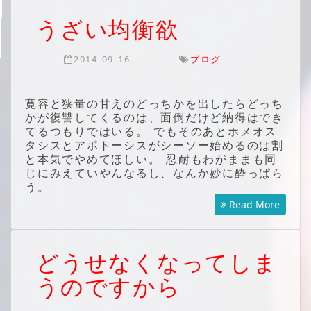
うざい均衡欲
2014-09-16
ブログ
寛容と狭量の甘えのどっちかを出したらどっち
かが復讐してくるのは、面倒だけど納得はでき
てるつもりではいる。 でもそのあとホメオス
タシスとアポトーシスがシーソー始めるのは割
と本気でやめてほしい。 忍耐もわがままも同
じにみえていやんなるし、なんか妙に酔っぱら
う。
Read More
どうせなくなってしま
うのですから