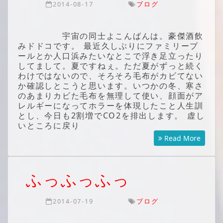
2014-08-17
ブログ
宇宙の同士よこんばんは。豪傑酒飲
みドドコです。 最近久しぶりにファミリープ
ールとか人口浜みたいなとこで浮き足立ったり
してまして。夏ですねぇ。ただ夏がずっと続く
わけではないので、そろそろ毛布がカビてない
か確認しとこうと思います。いつかの冬、寒さ
のあまりカビた毛布を無理して使い、顔面がア
レルギーになってホラーを体現したこと人生訓
とし、今日も2割増でCO2を排出します。 虚し
いところに戻り
Read More
ふっふっふっ
2014-07-19
ブログ