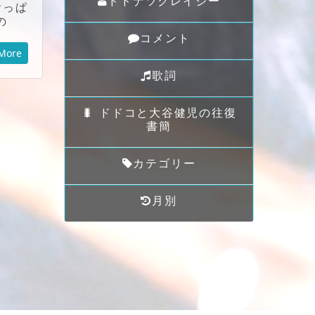
ドドナツクレイジー
おっぱ
の
コメント
More
歌詞
🐛 ドドコと大谷健児の往復
書簡
カテゴリー
月別