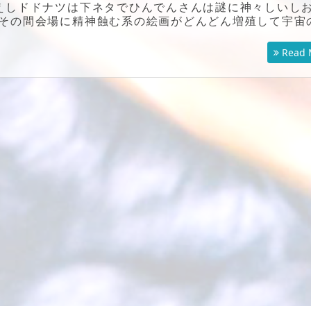
えしドドナツは下ネタでひんでんさんは謎に神々しいし
その間会場に精神蝕む系の絵画がどんどん増殖して宇宙
Read 