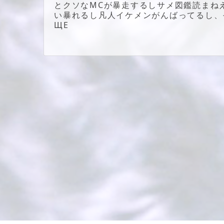
とクソなMCが暴走するしサメ図鑑読まね
い暴れるし凡人イケメンがんばってるし、
ЩЕ