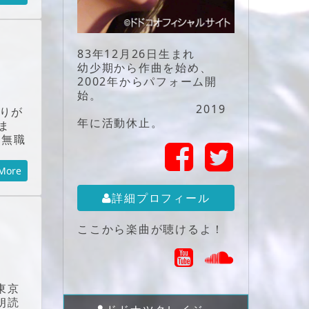
83年12月26日生まれ
幼少期から作曲を始め、
2002年からパフォーム開
始。
2019
りが
年に活動休止。
ま
☆無職
More
詳細プロフィール
ここから楽曲が聴けるよ！
東京
朗読