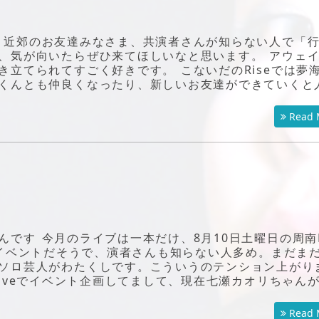
 近郊のお友達みなさま、共演者さんが知らない人で「
、気が向いたらぜひ来てほしいなと思います。 アウェ
立てられてすごく好きです。 こないだのRiseでは夢
くんとも仲良くなったり、新しいお友達ができていくと
Read 
です 今月のライブは一本だけ、8月10日土曜日の周南R
ドイベントだそうで、演者さんも知らない人多め。まだま
ソロ芸人がわたくしです。こういうのテンション上がり
Jiveでイベント企画してまして、現在七瀬カオリちゃん
Read 