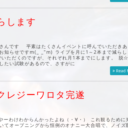
らします
ドコさんです 平素はたくさんイベントに呼んでいただきあ
らせですm(_ _"m) ライブを月に1～2本まで減らし
でいただくのですが、それぞれ月1本までにします。 脱
したい試験があるので、さすがに
Read 
クレジーワロタ完遂
ーわけわからんかったよね（・∀・） これ観るために
いてオープニングから恒例のオナニー大合唱で、ノイズ