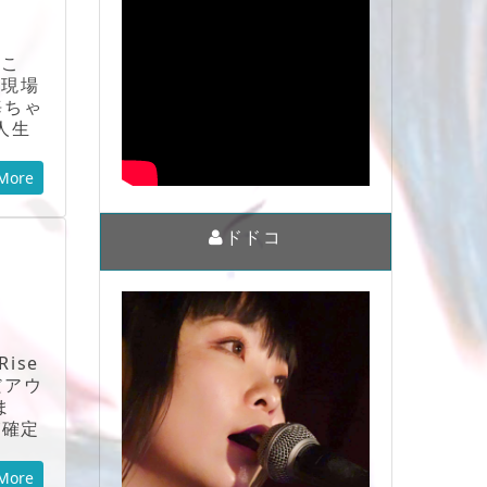
行こ
イ現場
海ちゃ
人生
More
ドドコ
ise
だアウ
ま
が確定
More