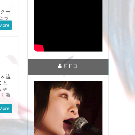
スクー
たっ
More
ドドコ
＆流
こと
ちゃ
つく新
More