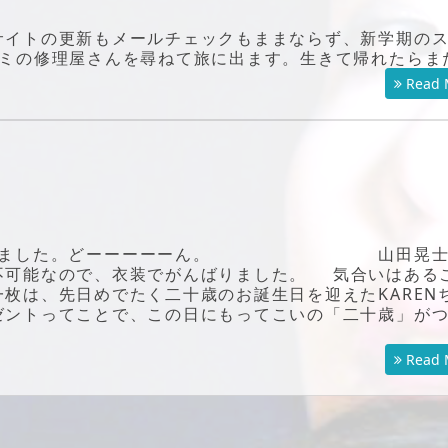
サイトの更新もメールチェックもままならず、新学期の
ヤミの修理屋さんを尋ねて旅に出ます。生きて帰れたらま
Read 
で始まりました。どーーーーーん。 山田晃士
不可能なので、衣装でがんばりました。 気合いはある
枚は、先日めでたく二十歳のお誕生日を迎えたKAREN
ゼントってことで、この日にもってこいの「二十歳」が
Read 