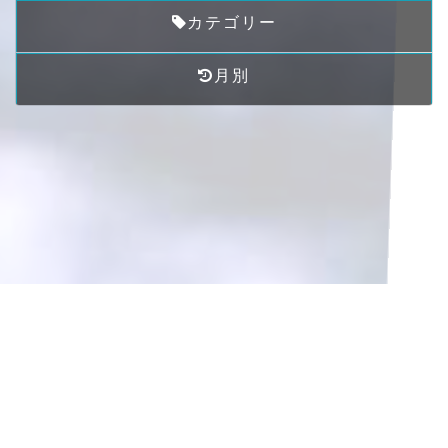
カテゴリー
月別
サイト制作、一部歌詞提供、ドドコ作「二十歳の呪い」の曲想
提案者は
私です＾＾
© 2013 - 2026 ドドコオフィシャルサイト.
Written by
ドドコ
. Produced by
Mitsuo Nakaya