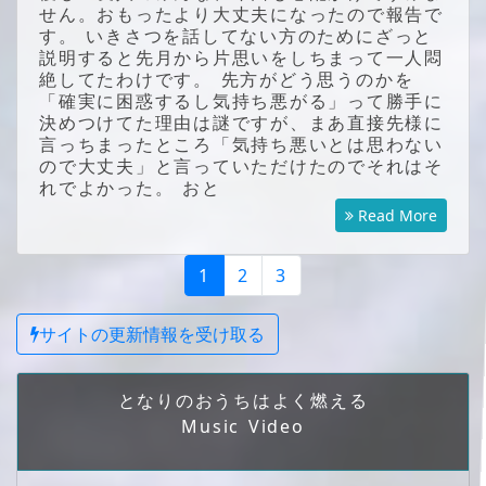
せん。おもったより大丈夫になったので報告で
す。 いきさつを話してない方のためにざっと
説明すると先月から片思いをしちまって一人悶
絶してたわけです。 先方がどう思うのかを
「確実に困惑するし気持ち悪がる」って勝手に
決めつけてた理由は謎ですが、まあ直接先様に
言っちまったところ「気持ち悪いとは思わない
ので大丈夫」と言っていただけたのでそれはそ
れでよかった。 おと
Read More
1
2
3
サイトの更新情報を受け取る
となりのおうちはよく燃える
Music Video