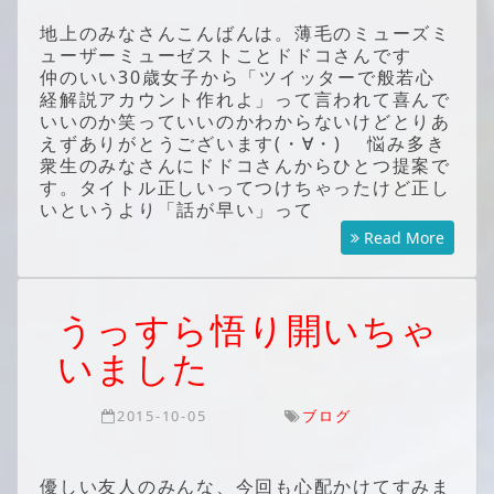
地上のみなさんこんばんは。薄毛のミューズミ
ューザーミューゼストことドドコさんです
仲のいい30歳女子から「ツイッターで般若心
経解説アカウント作れよ」って言われて喜んで
いいのか笑っていいのかわからないけどとりあ
えずありがとうございます(・∀・) 悩み多き
衆生のみなさんにドドコさんからひとつ提案で
す。タイトル正しいってつけちゃったけど正し
いというより「話が早い」って
Read More
うっすら悟り開いちゃ
いました
2015-10-05
ブログ
優しい友人のみんな、今回も心配かけてすみま