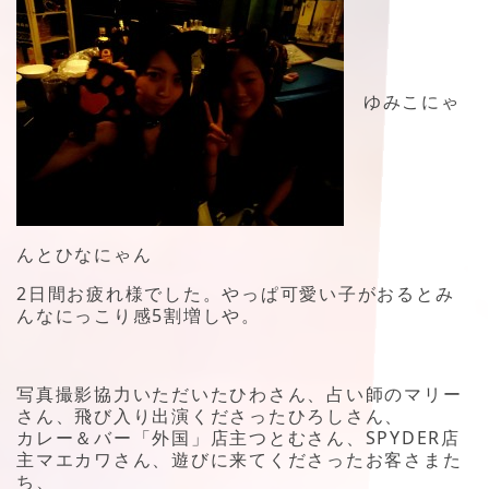
ゆみこにゃ
んとひなにゃん
2日間お疲れ様でした。やっぱ可愛い子がおるとみ
んなにっこり感5割増しや。
写真撮影協力いただいたひわさん、占い師のマリー
さん、飛び入り出演くださったひろしさん、
カレー＆バー「外国」店主つとむさん、SPYDER店
主マエカワさん、遊びに来てくださったお客さまた
ち、