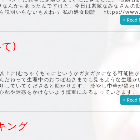
りなんかもあったんですけど、今日は素敵なみなさんの
明いらないもんねっ 私の処女朗読 https://www.
Read 
て)
今以上に)むちゃくちゃにというかガタガタになる可能性
んだねって生理中のおつぼねさまでも見るような生暖か
りしていてくださると助かります。 冷やし中華が終わ
心配や迷惑をかけないよう慎重にふるまっていきます。
Read 
キング