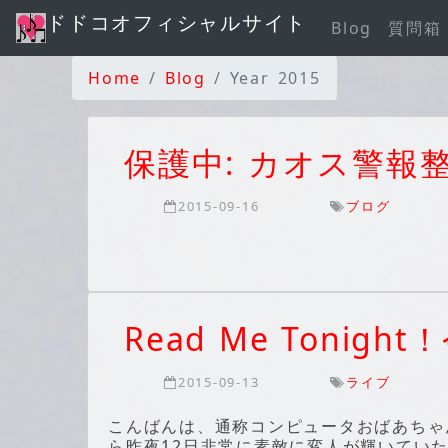
ドドコオフィシャルサイト
Blog
質問箱
Home
Blog
Year 2015
保護中: カオス警報
2015-09-16
ブログ
Read Me Tonig
2015-09-13
ライブ
こんばんは、通称コンピュータおばあちゃ
ら昨夜12日非常に素敵に変人が輝いてい