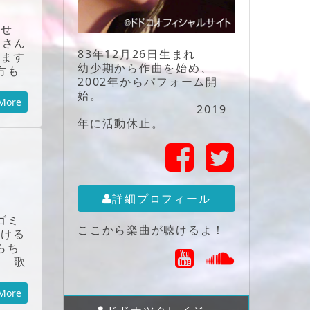
ませ
じさん
83年12月26日生まれ
います
幼少期から作曲を始め、
方も
2002年からパフォーム開
始。
More
2019
年に活動休止。
詳細プロフィール
ゴミ
ここから楽曲が聴けるよ！
だける
らち
。 歌
More