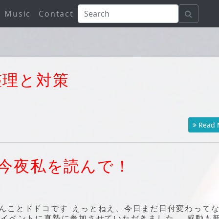
Music
Contact
整理と対策
Read 
ht！今夜私を読んで！
んことドドコです えっとねえ、今日まだ日付変わって
たイベントに真摯に参加させていただきました。 感動も