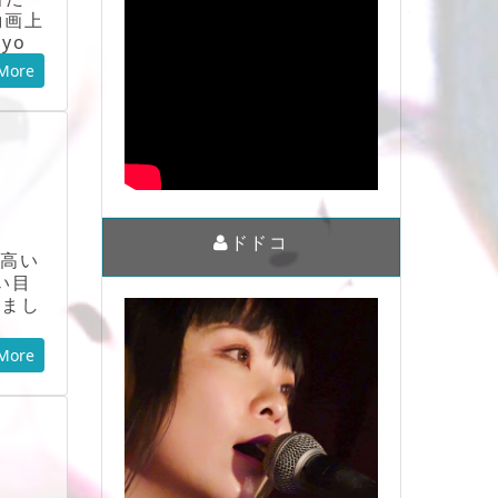
動画上
yo
More
ドドコ
が高い
い目
りまし
More