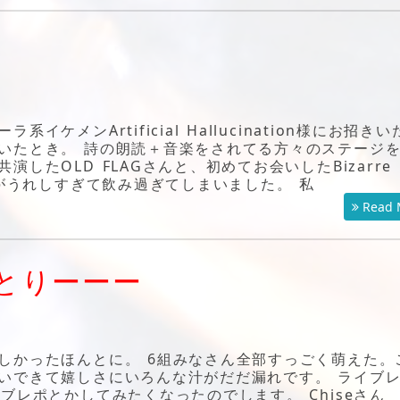
メンArtificial Hallucination様にお招きい
いたとき。 詩の朗読＋音楽をされてる方々のステージ
したOLD FLAGさんと、初めてお会いしたBizarre
のがうれしすぎて飲み過ぎてしまいました。 私
Read 
とりーーー
しかったほんとに。 6組みなさん全部すっごく萌えた。
いできて嬉しさにいろんな汁がだだ漏れです。 ライブ
ブレポとかしてみたくなったのでします。 Chiseさん