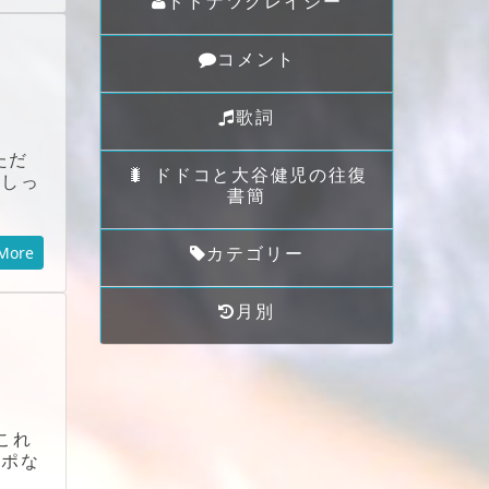
ドドナツクレイジー
コメント
歌詞
ただ
🐛 ドドコと大谷健児の往復
をしっ
書簡
カテゴリー
More
月別
これ
レポな