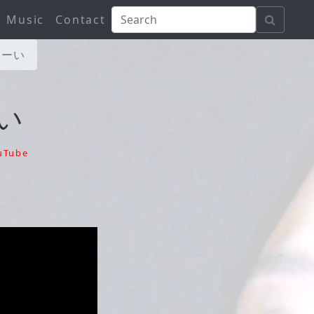
Music
Contact
かーい
い
uTube