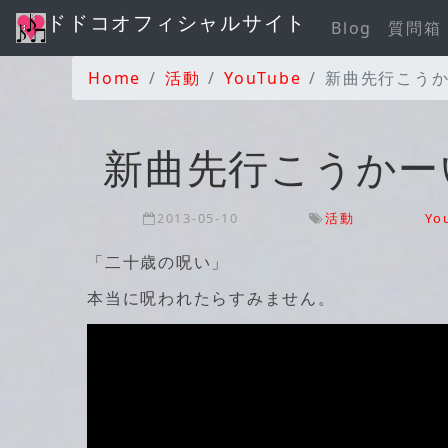
ドドコオフィシャルサイト
Blog
質問箱
Home
活動
YouTube
新曲先行こう
新曲先行こうかー
2013-05-10
活動
Yo
「二十歳の呪い」
本当に呪われたらすみません。