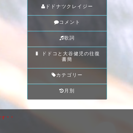
ドドナツクレイジー
コメント
歌詞
🐛 ドドコと大谷健児の往復
書簡
カテゴリー
月別
です＾＾