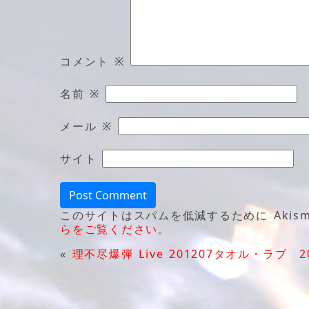
コメント
※
名前
※
メール
※
サイト
このサイトはスパムを低減するために Akism
らをご覧ください
。
«
理不尽爆弾 Live 201207
タオル・ラブ 20