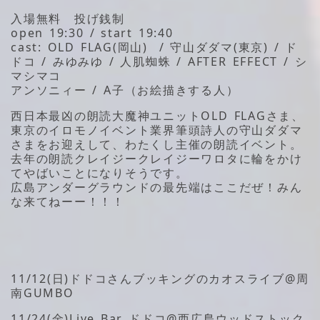
入場無料 投げ銭制
open 19:30 / start 19:40
cast: OLD FLAG(岡山) / 守山ダダマ(東京) / ド
ドコ / みゆみゆ / 人肌蜘蛛 / AFTER EFFECT / シ
マシマコ
アンソニィー / A子（お絵描きする人）
西日本最凶の朗読大魔神ユニットOLD FLAGさま、
東京のイロモノイベント業界筆頭詩人の守山ダダマ
さまをお迎えして、わたくし主催の朗読イベント。
去年の朗読クレイジークレイジーワロタに輪をかけ
てやばいことになりそうです。
広島アンダーグラウンドの最先端はここだぜ！みん
な来てねーー！！！
11/12(日)ドドコさんブッキングのカオスライブ@周
南GUMBO
11/24(金)Live Bar ドドコ@西広島ウッドストック