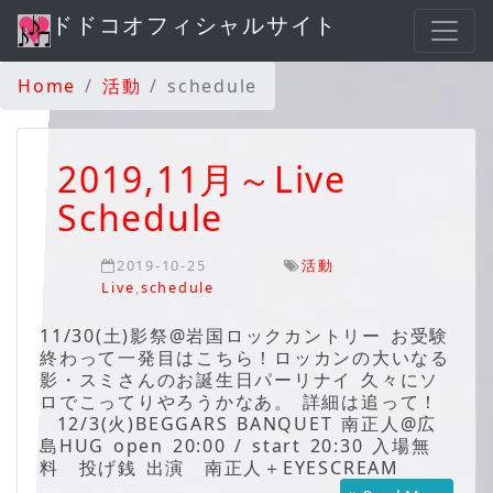
ドドコオフィシャルサイト
Home
活動
schedule
2019,11月～Live
Schedule
2019-10-25
活動
Live
,
schedule
11/30(土)影祭@岩国ロックカントリー お受験
終わって一発目はこちら！ロッカンの大いなる
影・スミさんのお誕生日パーリナイ 久々にソ
ロでこってりやろうかなあ。 詳細は追って！
12/3(火)BEGGARS BANQUET 南正人@広
島HUG open 20:00 / start 20:30 入場無
料 投げ銭 出演 南正人＋EYESCREAM