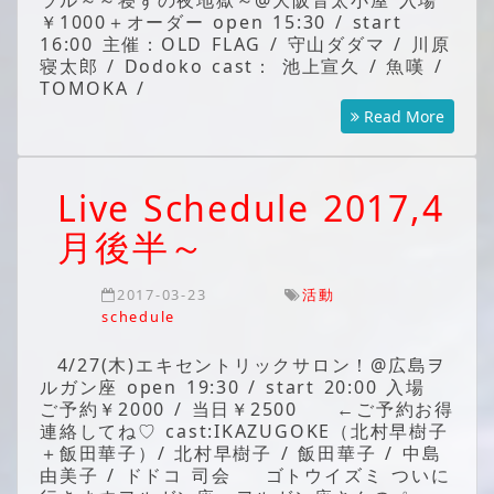
ラル～～寝ずの夜地獄～@大阪音太小屋 入場
￥1000＋オーダー open 15:30 / start
16:00 主催：OLD FLAG / 守山ダダマ / 川原
寝太郎 / Dodoko cast： 池上宣久 / 魚嘆 /
TOMOKA /
Read More
Live Schedule 2017,4
月後半～
2017-03-23
活動
schedule
4/27(木)エキセントリックサロン！@広島ヲ
ルガン座 open 19:30 / start 20:00 入場
ご予約￥2000 / 当日￥2500 ←ご予約お得
連絡してね♡ cast:IKAZUGOKE（北村早樹子
＋飯田華子）/ 北村早樹子 / 飯田華子 / 中島
由美子 / ドドコ 司会 ゴトウイズミ ついに