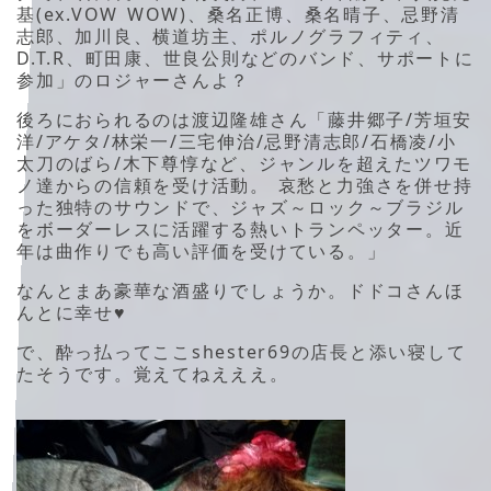
基(ex.VOW WOW)、桑名正博、桑名晴子、忌野清
志郎、加川良、横道坊主、ポルノグラフィティ、
D.T.R、町田康、世良公則などのバンド、サポートに
参加」のロジャーさんよ？
後ろにおられるのは渡辺隆雄さん「藤井郷子/芳垣安
洋/アケタ/林栄一/三宅伸治/忌野清志郎/石橋凌/小
太刀のばら/木下尊惇など、ジャンルを超えたツワモ
ノ達からの信頼を受け活動。 哀愁と力強さを併せ持
った独特のサウンドで、ジャズ～ロック～ブラジル
をボーダーレスに活躍する熱いトランペッター。近
年は曲作りでも高い評価を受けている。」
なんとまあ豪華な酒盛りでしょうか。ドドコさんほ
んとに幸せ♥
で、酔っ払ってここshester69の店長と添い寝して
たそうです。覚えてねえええ。