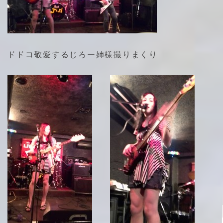
ドドコ敬愛するじろー姉様撮りまくり