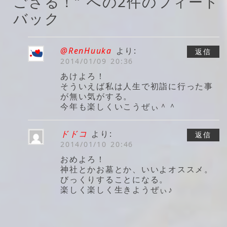
ござる！” への2件のフィード
バック
@RenHuuka
より:
返信
2014/01/09 20:36
あけよろ！
そういえば私は人生で初詣に行った事
が無い気がする。
今年も楽しくいこうぜぃ＾＾
ドドコ
より:
返信
2014/01/10 20:46
おめよろ！
神社とかお墓とか、いいよオススメ。
びっくりすることになる。
楽しく楽しく生きようぜぃ♪