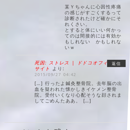
某Ｙちゃんに心因性疼痛
の感じがすごくするって
診断されたけど確かにそ
れくさい。
とすると体にいい何かっ
てのは間接的には有効か
もしれない かもしれな
いｗ
死因: ストレス | ドドコオフィシャル
返信
サイト
より:
2015/09/27 04:42
[…] 行ったよ鍼灸整骨院。去年脳の出
血を疑われた懐かしきイケメン整骨
院。受付いくなり心配そうな顔されま
してごめんたああ。 […]