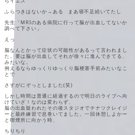
らイエス
ふらつきはないか→ある まあ寝不足続いてたし
先生「MRIのある病院に行って脳が出血してないか
調べて下さい」
えっ
脳なんとかって症状の可能性があるって言われまし
た。要は脳が出血してそれが徐々に進んできてる、
みたいな。
例えるならゆっくりゆっくり脳梗塞手前みたいなこ
とで
さすがにぞっとしました(笑)
しかし時間は普通に経過するので明日のライブへ向
けていざ！なのは変わらず、
脳の出血疑われたその後スタジオでチナツクレイジ
ーと最終練習で息巻いてました。一回休憩しよかー
と喫煙所に向かう時、
ちりちり