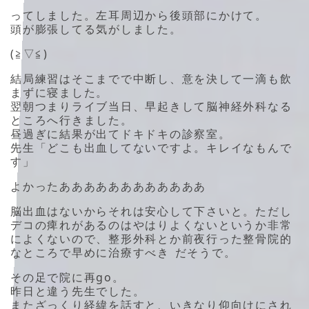
ってしました。左耳周辺から後頭部にかけて。
頭が膨張してる気がしました。
(≧▽≦)
結局練習はそこまでで中断し、意を決して一滴も飲
まずに寝ました。
翌朝つまりライブ当日、早起きして脳神経外科なる
ところへ行きました。
昼過ぎに結果が出てドキドキの診察室。
先生「どこも出血してないですよ。キレイなもんで
す」
よかったああああああああああああ
脳出血はないからそれは安心して下さいと。ただし
デコの痺れがあるのはやはりよくないというか非常
によくないので、整形外科とか前夜行った整骨院的
なところで早めに治療すべき だそうで。
その足で院に再go。
昨日と違う先生でした。
またざっくり経緯を話すと、いきなり仰向けにされ