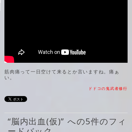
筋肉痛って一日空けて来るとか言いますね。痛ぁ
い。
ドドコの鬼武者修行
“脳内出血(仮)” への5件のフィ
ードバック