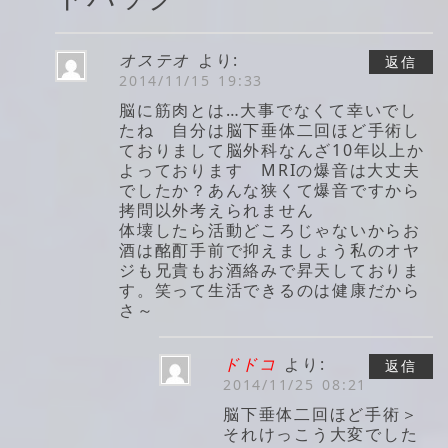
オステオ
より:
返信
2014/11/15 19:33
脳に筋肉とは…大事でなくて幸いでし
たね 自分は脳下垂体二回ほど手術し
ておりまして脳外科なんざ10年以上か
よっております MRIの爆音は大丈夫
でしたか？あんな狭くて爆音ですから
拷問以外考えられません
体壊したら活動どころじゃないからお
酒は酩酊手前で抑えましょう私のオヤ
ジも兄貴もお酒絡みで昇天しておりま
す。笑って生活できるのは健康だから
さ～
ドドコ
より:
返信
2014/11/25 08:21
脳下垂体二回ほど手術＞
それけっこう大変でした