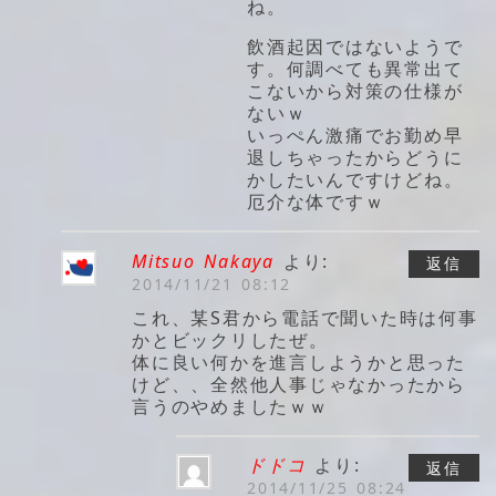
ね。
飲酒起因ではないようで
す。何調べても異常出て
こないから対策の仕様が
ないｗ
いっぺん激痛でお勤め早
退しちゃったからどうに
かしたいんですけどね。
厄介な体ですｗ
Mitsuo Nakaya
より:
返信
2014/11/21 08:12
これ、某S君から電話で聞いた時は何事
かとビックリしたぜ。
体に良い何かを進言しようかと思った
けど、、全然他人事じゃなかったから
言うのやめましたｗｗ
ドドコ
より:
返信
2014/11/25 08:24