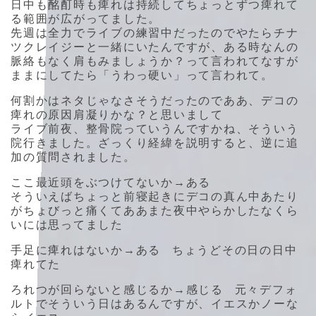
日中も酩酊時も痺れは持続してちょっとずつ痺れて
る範囲が広がってました。
先週は全力でライブの練習中だったのでやたらチナ
ツクレイジーと一緒にいたんですが、ある時なんの
脈絡もなく肩もみましょうか？って言われてなすが
ままにしてたら「うわっ硬い」って言われて。
何割かはネタじゃなさそうだったのでああ、デコの
痺れの原因肩凝りかな？と思いまして
ライブ前夜、整骨院っていうんですかね、そういう
院行きました。ざっくり経緯を説明すると、逆に追
加の質問されました。
ここ最近頭をぶつけてないか→ある
そういえばちょっと前寝起きにデコの真ん中あたり
がちょびっと痛くてああまた夜中やらかしたなくら
いには思ってました
手足に痺れはないか→ある ちょうどその日の日中
痺れてた
ろれつが回らないと感じるか→感じる 元々デフォ
ルトでそういう日はあるんですが、イエスかノーな