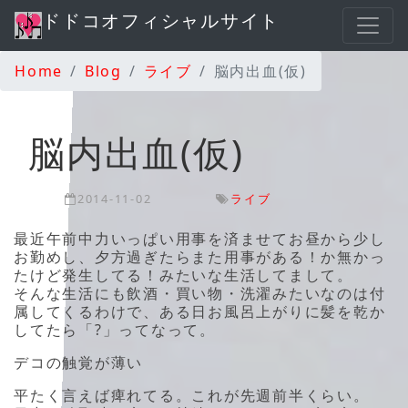
ドドコオフィシャルサイト
Home
Blog
ライブ
脳内出血(仮)
脳内出血(仮)
2014-11-02
ライブ
最近午前中力いっぱい用事を済ませてお昼から少し
お勤めし、夕方過ぎたらまた用事がある！か無かっ
たけど発生してる！みたいな生活してまして。
そんな生活にも飲酒・買い物・洗濯みたいなのは付
属してくるわけで、ある日お風呂上がりに髪を乾か
してたら「?」ってなって。
デコの触覚が薄い
平たく言えば痺れてる。これが先週前半くらい。