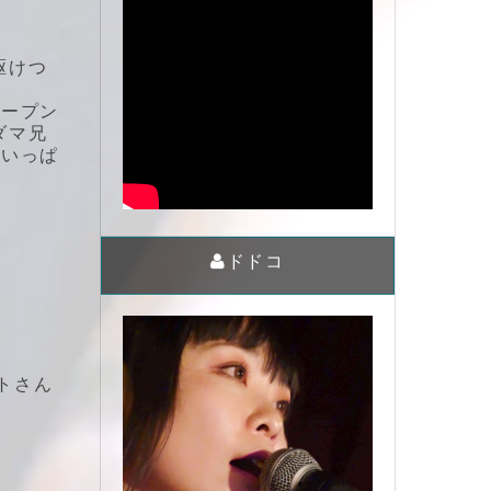
駆けつ
オープン
ダマ兄
めいっぱ
ドドコ
トさん