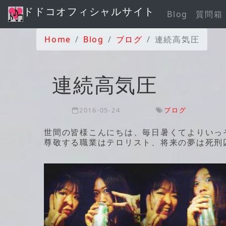
ドドコオフィシャルサイト
Blog
質問箱
Home
Blog
ブログ
連続高気圧
連続高気圧
2016-05-24
ブログ
世間の皆様こんにちは、毎日暑くてよりいっ
尊敬する職業はテロリスト、将来の夢は死刑