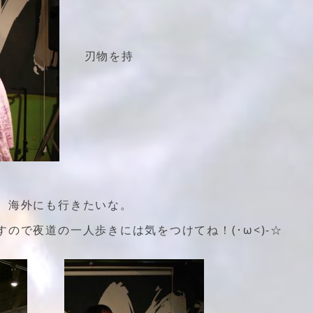
刃物を持
、海外にも行きたいな。
ので夜道の一人歩きには気をつけてね！(･ω<)-☆