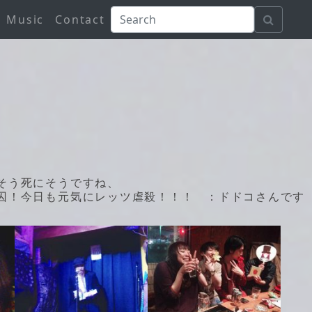
Music
Contact
そう死にそうですね、
囚！今日も元気にレッツ虐殺！！！ ：ドドコさんです