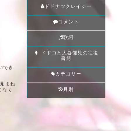
ドドナツクレイジー
コメント
歌詞
🐛 ドドコと大谷健児の往復
書簡
いでき
カテゴリー
う見まね
月別
てなく