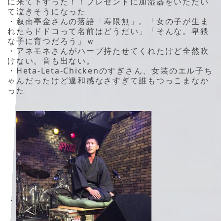
に来て下すった！！プレゼントに加湿器をいただい
て泣きそうになった
・叙南亭金さんの落語「寿限無」。「女の子が生ま
れたらドドコって名前はどうだい」「そんな。卑猥
な子に育つだろう」ｗ
・アネモネさんがハープ持たせてくれたけど全然吹
けない。音も出ない。
・Heta-Leta-Chickenのすぎさん、女装のエル子ち
ゃんだったけど違和感なさすぎて誰もつっこまなか
った
・