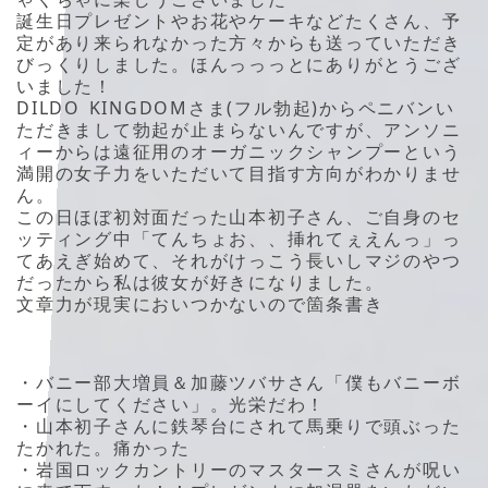
誕生日プレゼントやお花やケーキなどたくさん、予
定があり来られなかった方々からも送っていただき
びっくりしました。ほんっっっとにありがとうござ
いました！
DILDO KINGDOMさま(フル勃起)からペニバンい
ただきまして勃起が止まらないんですが、アンソニ
ィーからは遠征用のオーガニックシャンプーという
満開の女子力をいただいて目指す方向がわかりませ
ん。
この日ほぼ初対面だった山本初子さん、ご自身のセ
ッティング中「てんちょお、、挿れてぇえんっ」っ
てあえぎ始めて、それがけっこう長いしマジのやつ
だったから私は彼女が好きになりました。
文章力が現実においつかないので箇条書き
・バニー部大増員＆加藤ツバサさん「僕もバニーボ
ーイにしてください」。光栄だわ！
・山本初子さんに鉄琴台にされて馬乗りで頭ぶった
たかれた。痛かった
・岩国ロックカントリーのマスタースミさんが呪い