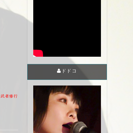
ドドコ
鬼武者修行