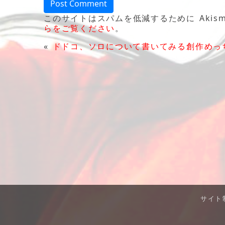
このサイトはスパムを低減するために Akism
らをご覧ください
。
«
ドドコ、ソロについて書いてみる
創作めっ
サイト