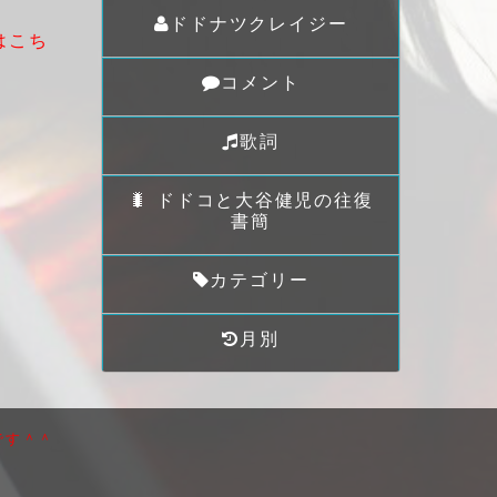
ドドナツクレイジー
はこち
コメント
歌詞
🐛 ドドコと大谷健児の往復
書簡
カテゴリー
月別
です＾＾