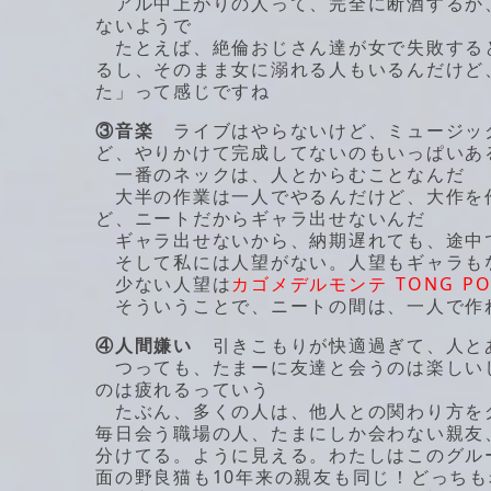
アル中上がりの人って、完全に断酒するか
ないようで
たとえば、絶倫おじさん達が女で失敗する
るし、そのまま女に溺れる人もいるんだけど
た」って感じですね
③音楽
ライブはやらないけど、ミュージッ
ど、やりかけて完成してないのもいっぱいあ
一番のネックは、人とからむことなんだ
大半の作業は一人でやるんだけど、大作を
ど、ニートだからギャラ出せないんだ
ギャラ出せないから、納期遅れても、途中
そして私には人望がない。人望もギャラもない
少ない人望は
カゴメデルモンテ
TONG P
そういうことで、ニートの間は、一人で作
④人間嫌い
引きこもりが快適過ぎて、人と
つっても、たまーに友達と会うのは楽しい
のは疲れるっていう
たぶん、多くの人は、他人との関わり方を
毎日会う職場の人、たまにしか会わない親友
分けてる。ように見える。わたしはこのグル
面の野良猫も10年来の親友も同じ！どっち