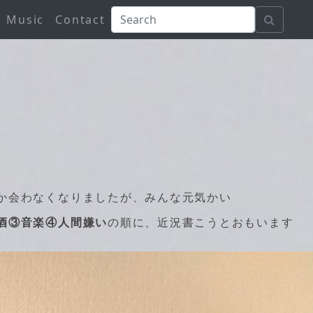
Music
Contact
か会わなくなりましたが、みんな元気かい
酒③音楽④人間嫌い
の順に、近況書こうとおもいます