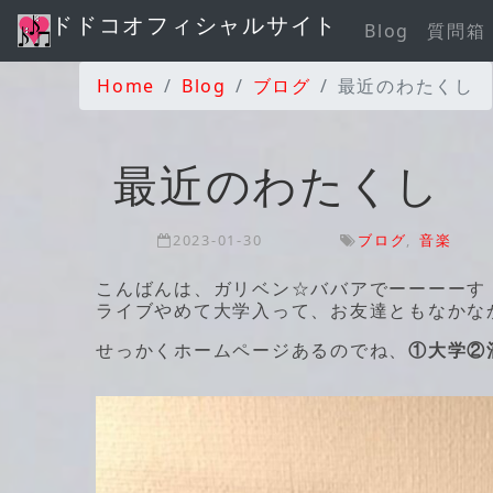
ドドコオフィシャルサイト
Blog
質問箱
Home
Blog
ブログ
最近のわたくし
最近のわたくし
2023-01-30
ブログ
,
音楽
こんばんは、ガリベン☆ババアでーーーーす
ライブやめて大学入って、お友達ともなかな
せっかくホームページあるのでね、
①大学②