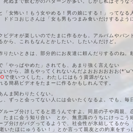
、死ぬまで飲むかのパターンが多い。しかし私はそうな
と「女怖い！もう女やめる！男の娘にする！」ってなる
、ドドコおじさんは「女も男もつまみ食いだけするよう
クビデオが楽しいのでたまに作るかも。アルバムやバン
るから、これもなんとかしたい。したいんだけど。
作りたいときは、部分的にお友達に頼んだりするのね。
で「やっぱやめた」されても、あまり強く言えない
から、誰もやってくれないんだよおおおおおお(*’ω’*
OO
で使いつくした。わたしにはもう資源がない
れる簡易ビデオをたまーに作るかもしれんです。
あんま関わりたくない。
し、ずっと会ってない人には会いたくなるよ。でも、毎
グループ分けしてると思うんですよ。同居の子や両親、
、たまに会う知り合い とか、無意識のうちにけっこう
ープ分けがバグってるようで、社会性が氷結してるから
も老いたほにゅうるい！」とか言って親友との約束をすっ