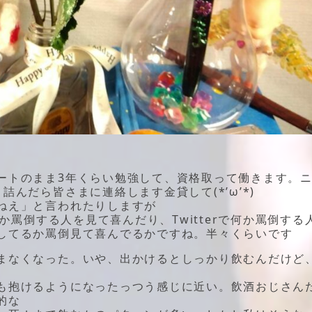
トのまま3年くらい勉強して、資格取って働きます。
んだら皆さまに連絡します金貸して(*’ω’*)
ねえ」と言われたりしますが
か罵倒する人を見て喜んだり、Twitterで何か罵倒する
してるか罵倒見て喜んでるかですね。半々くらいです
まなくなった。いや、出かけるとしっかり飲むんだけど
も抱けるようになったっつう感じに近い。飲酒おじさん
的な