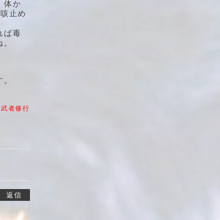
、体か
。咳止め
れば毒
ね。
す。
鬼武者修行
返信