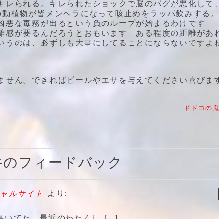
キレられる。キレられたショックで脳のバグが悪化して
の動植物が皆メンヘラになって咳止めをラッパ飲みする
凶悪な毒霧が出るという負のループが始まるわけです
離感が要るんだろうとおもいます ある程度の距離があ
いうのは、必ずしも大事にしてることにならないですよ
ません。できればビールやエサを与えてください喜びま
ドドコの
1件のフィードバック
シャルサイト
より:
書いてた。最近のわたくし […]