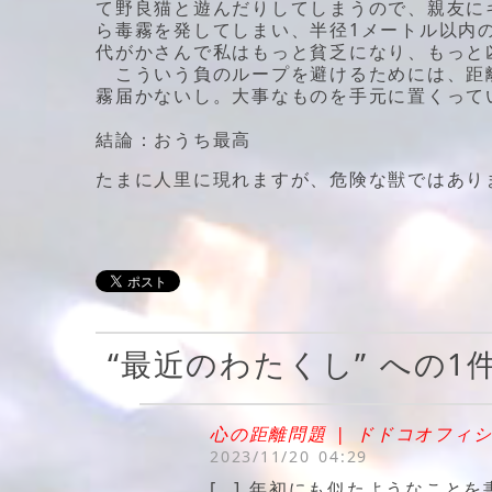
て野良猫と遊んだりしてしまうので、親友に
ら毒霧を発してしまい、半径1メートル以内
代がかさんで私はもっと貧乏になり、もっと
こういう負のループを避けるためには、距
霧届かないし。大事なものを手元に置くって
結論：おうち最高
たまに人里に現れますが、危険な獣ではあり
“最近のわたくし” への
心の距離問題 | ドドコオフィ
2023/11/20 04:29
[…] 年初にも似たようなことを