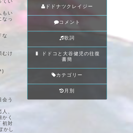
ってい
ドドナツクレイジー
人もい
になっ
コメント
ドな
歌詞
頼むけ
🐛 ドドコと大谷健児の往復
書簡
)
カテゴリー
月別
日会う
恋人、
細かく
「初対
ぽかし