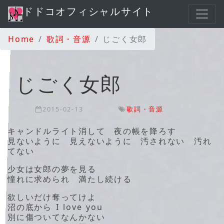
ドドコオフィシャルサイト
Home
歌詞・音源
じごく女郎
じごく女郎
2015-02-13
歌詞・音源
キャンドルライト消して 夜の帳を降ろす
見ないように 見えないように 汚されない 汚れ
てない
少女は女郎の夢を見る
憧れに求められ 満たし続ける
欲しいだけ奪ってけよ
沼の底から I love you
別に傷ついてなんかない