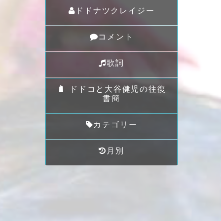
ドドナツクレイジー
コメント
歌詞
🐛 ドドコと大谷健児の往復
書簡
カテゴリー
月別