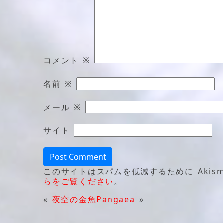
コメント
※
名前
※
メール
※
サイト
このサイトはスパムを低減するために Akism
らをご覧ください
。
«
夜空の金魚
Pangaea
»