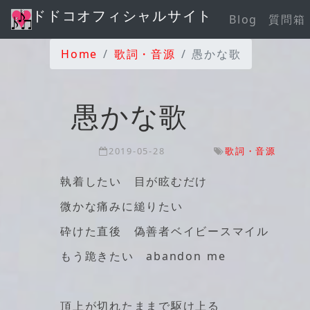
ドドコオフィシャルサイト
Blog
質問箱
Home
歌詞・音源
愚かな歌
愚かな歌
2019-05-28
歌詞・音源
執着したい 目が眩むだけ
微かな痛みに縋りたい
砕けた直後 偽善者ベイビースマイル
もう跪きたい abandon me
頂上が切れたままで駆け上る