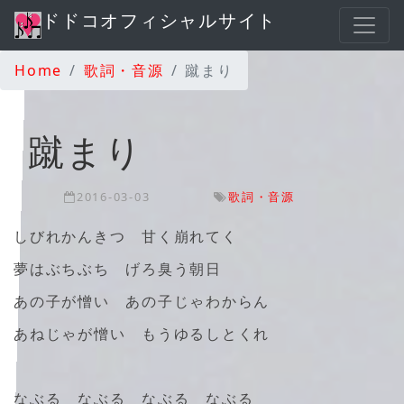
ドドコオフィシャルサイト
Home
歌詞・音源
蹴まり
蹴まり
2016-03-03
歌詞・音源
しびれかんきつ 甘く崩れてく
夢はぶちぶち げろ臭う朝日
あの子が憎い あの子じゃわからん
あねじゃが憎い もうゆるしとくれ
なぶる なぶる なぶる なぶる