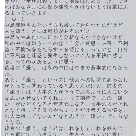
冷やし中華が終わりまして地獄はじめました。でき
ればみなさまに心配や迷惑をかけないよう慎重にふ
るまっていきます。
(・ω・)
中島義道さんという方も書いておられたのだけど、
人を嫌うことには種類があるのだと
中島先生みたいに細かく分析なんかできないけど、
私の中では嫌うってのは「自分に迷惑・被害・不利
益・不愉快をもたらす人を避ける」ってのと「自分
に不利益も迷惑も発生しないのに人を不快に感じ
る」ってのがあるように思う
後者の「嫌う」は私の中には今まで基本的になかっ
た。
あと、「嫌う」というのは他人への期待のあるなし
がとっても関わっていると思うんだけど、前者の
「嫌う」は「大半の人がそうであるように人にいや
な思いさせないでくれよ」って期待で、この「嫌
い」がひどくなると無関心になる。大半の人がそれ
となく持ってる良心やちょっとだけ考える習慣をこ
の人は持ってないんだなと思うと「嫌い」ですらな
くなる。
後者の「嫌う」は「君はこれをしてこれを好んでこ
れを避けてこう考えてこう生きろ」ってのに近い、