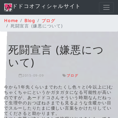
ドドコオフィシャルサイト
Home
Blog
ブログ
死闘宣言 (嫌悪について)
死闘宣言 (嫌悪につ
いて)
2015-09-09
ブログ
今から1年先くらいまでわたくし色々と(今以上に)む
ちゃくちゃにというかガタガタになる可能性が高い
のですが、あードドコさんそういう時期なんだねっ
て生理中のおつぼねさまでも見るような生暖かい目
でスルーしたりたまに優しい言葉をかけたりしてい
てくださると助かります。