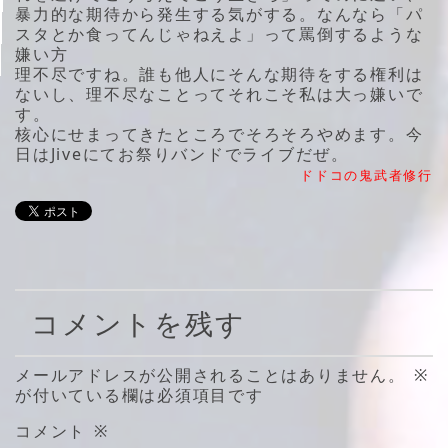
暴力的な期待から発生する気がする。なんなら「パ
スタとか食ってんじゃねえよ」って罵倒するような
嫌い方
理不尽ですね。誰も他人にそんな期待をする権利は
ないし、理不尽なことってそれこそ私は大っ嫌いで
す。
核心にせまってきたところでそろそろやめます。今
日はJiveにてお祭りバンドでライブだぜ。
ドドコの鬼武者修行
コメントを残す
メールアドレスが公開されることはありません。
※
が付いている欄は必須項目です
コメント
※