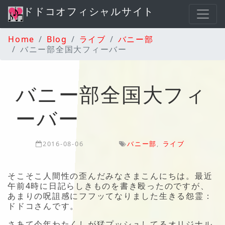
ドドコオフィシャルサイト
Home
Blog
ライブ
バニー部
バニー部全国大フィーバー
バニー部全国大フィ
ーバー
2016-08-06
バニー部
,
ライブ
そこそこ人間性の歪んだみなさまこんにちは。最近
午前4時に日記らしきものを書き殴ったのですが、
あまりの呪詛感にフフッてなりました生きる怨霊：
ドドコさんです。
さあて今年わたくしが猛プッシュしてるオリジナル