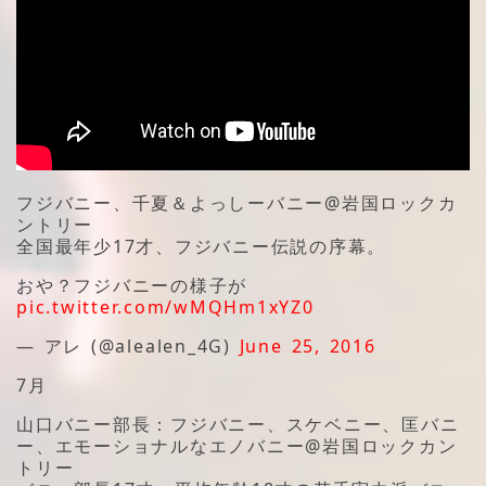
フジバニー、千夏＆よっしーバニー@岩国ロックカ
ントリー
全国最年少17才、フジバニー伝説の序幕。
おや？フジバニーの様子が
pic.twitter.com/wMQHm1xYZ0
— アレ (@alealen_4G)
June 25, 2016
7月
山口バニー部長：フジバニー、スケベニー、匡バニ
ー、エモーショナルなエノバニー@岩国ロックカン
トリー