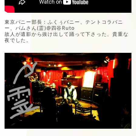
東京バニー部長：ふくぅバニー、テントコラバニ
ー、パムさん(霊)@四谷Ruto
故人が遺影から抜け出して踊って下さった、貴重な
夜でした。