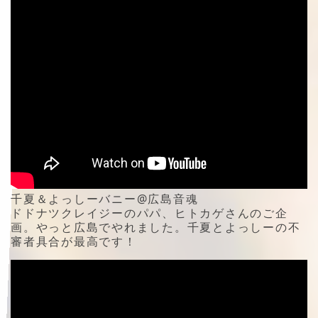
千夏＆よっしーバニー@広島音魂
ドドナツクレイジーのパパ、ヒトカゲさんのご企
画。やっと広島でやれました。千夏とよっしーの不
審者具合が最高です！