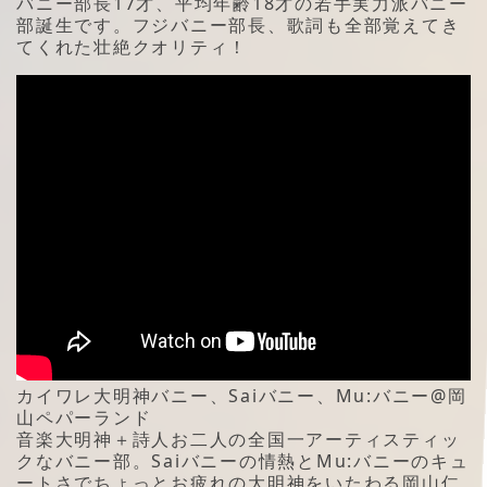
バニー部長17才、平均年齢18才の若手実力派バニー
部誕生です。フジバニー部長、歌詞も全部覚えてき
てくれた壮絶クオリティ！
カイワレ大明神バニー、Saiバニー、Mu:バニー@岡
山ペパーランド
音楽大明神＋詩人お二人の全国一アーティスティッ
クなバニー部。Saiバニーの情熱とMu:バニーのキュ
ートさでちょっとお疲れの大明神をいたわる岡山仁