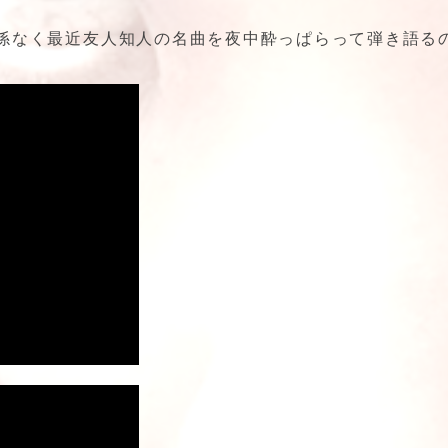
係なく最近友人知人の名曲を夜中酔っぱらって弾き語る