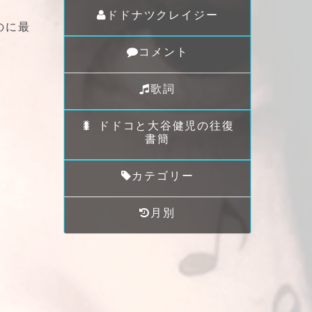
ドドナツクレイジー
のに最
コメント
歌詞
🐛 ドドコと大谷健児の往復
書簡
カテゴリー
月別