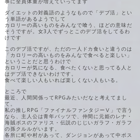
事に全員体重が増えていってます
ダイエットの対義語のようなもので「デブ活」とい
う単語があるようでして
カロリーの高いものをみんなで喰う、ほどの意味だ
そうですが。女3人でずっとこのデブ活をしてるわ
けです
このデブ活ですが、ただの一人ドカ食いと違うのは
「カロリーの高いものをみんなで食べると楽しい」
ということだと思うわけで
カロリーが気になる、食べたくないと思ってる人と
はデブ活できないわけです。
食べて楽しい人もいれば楽しくない人もいる。
ところで
最近、人間関係ってRPGみたいだなと考えてまし
て。
私の推しRPG「ファイナルファンタジーⅤ」で言う
なら、主人公は青年バッツで、仲間に元姫のレナ・
海賊ボスのファリス・伝説のじじいガラフ・ガラフ
の孫クルルがいます。
各所に町や村があって、ダンジョンがあって中ボス