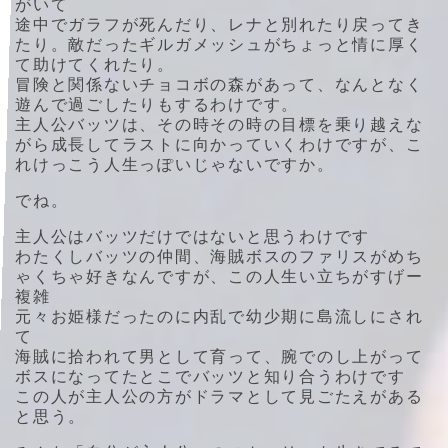
がいて
途中でガラフが死んだり、レナと別れたり戻ってき
たり。敵だったギルガメッシュがちょっと情に厚く
て助けてくれたり。
冒険と関係ないチョコボの森があって、なんとなく
遊んで過ごしたりもするわけです。
主人公バッツは、その時その時の目標を乗り越えな
がら成長してラストに向かっていくわけですが、こ
れけっこう人生っぽいじゃないですか。
でね。
主人公はバッツだけではないと思うわけです
わたくしバッツの仲間、海賊ボスのファリスがめち
ゃくちゃ好きなんですが、この人生い立ちがすげー
複雑
元々お姫様だったのに内乱で幼少期に島流しにされ
て
海賊に拾われて男として育って、腕でのし上がって
ボスになってたとこでバッツと知り合うわけです
この人が主人公の方がドラマとして見ごたえがある
と思う。