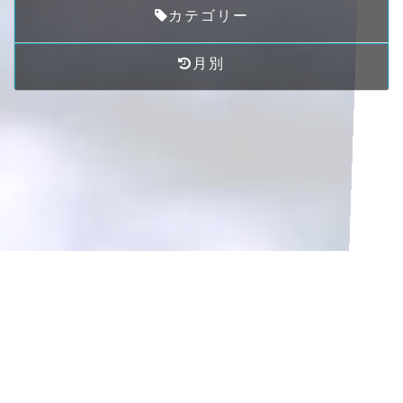
カテゴリー
月別
サイト制作、一部歌詞提供、ドドコ作「二十歳の呪い」の曲想
提案者は
私です＾＾
© 2013 - 2026 ドドコオフィシャルサイト.
Written by
ドドコ
. Produced by
Mitsuo Nakaya