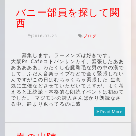
バニー部員を探して関
西
2016-03-23
ブログ
募集します。ラーメンズは好きです。
大阪Ps Cafeコトバンサンカイ、緊張したああ
あああああ。わたくし心臓剛毛な男の中の漢で
して、ふだん音楽ライブなどで全く緊張しない
んですがこの日はむちゃくちゃ緊張した 生意
気に主催などさせていただいてますが、よく考
えると正統派・本格的な朗読イベントは初めて
でした。 マジモンの詩人さんばかり朗読なさ
る中、静まり返ってるのに盛
Read More