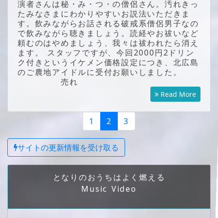
演者さんは秘・み・つ・の僧侶さん。汚れきっ
たみなさまにわかりやすいお説法いただきま
す。飲みながらお話される破戒系僧侶男子なの
で飲みながら聴きましょう。読経やお祓いなど
頼むのはやめましょう、我々は祓われたら消え
ます。 スタッフですが、今回2000円2ドリン
ク付きというイケメン価格設定につき、北広島
のご農地アイドルに受付お願いしました。
売れ
Read More
1
2
3
サイトの更新情報を受け取る
となりのおうちはよく燃える
Music Video