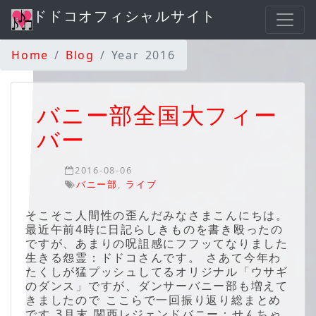
ドドコオフィシャルサイト
Home
Blog
Year 2016
バニー部全国大フィー
バー
2016-08-06
バニー部
,
ライブ
そこそこ人間性の歪んだみなさまこんにちは。
最近午前4時に日記らしきものを書き殴ったの
ですが、あまりの呪詛感にフフッてなりました
生きる怨霊：ドドコさんです。 さあて今年わ
たくしが猛プッシュしてるオリジナル「ウサギ
のダンス」ですが、ダンサーバニー部も増えて
きましたので ここらで一回振り返り総まとめ
です 3月末 関西レジェンドバニー：せんちゃ