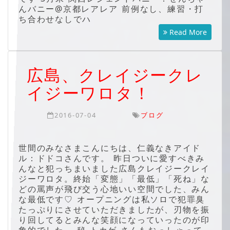
んバニー@京都レアレア 前例なし、練習・打
ち合わせなしでハ
Read More
広島、クレイジークレ
イジーワロタ！
2016-07-04
ブログ
世間のみなさまこんにちは、仁義なきアイド
ル：ドドコさんです。 昨日ついに愛すべきみ
んなと犯っちまいました広島クレイジークレイ
ジーワロタ。終始「変態」「最低」「死ね」な
どの罵声が飛び交う心地いい空間でした、みん
な最低です♡ オープニングは私ソロで犯罪臭
たっぷりにさせていただきましたが、刃物を振
り回してるとみんな笑顔になっていったのが印