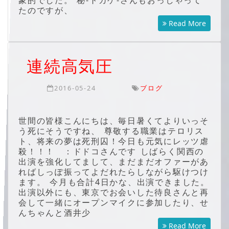
象的でした。 秘-トカゲ-さんもおっしゃって
たのですが、
Read More
連続高気圧
2016-05-24
ブログ
世間の皆様こんにちは、毎日暑くてよりいっそ
う死にそうですね、 尊敬する職業はテロリス
ト、将来の夢は死刑囚！今日も元気にレッツ虐
殺！！！ ：ドドコさんです しばらく関西の
出演を強化してまして、まだまだオファーがあ
ればしっぽ振ってよだれたらしながら駆けつけ
ます。 今月も合計4日かな、出演できました。
出演以外にも、東京でお会いした待良さんと再
会して一緒にオープンマイクに参加したり、せ
んちゃんと酒井少
Read More