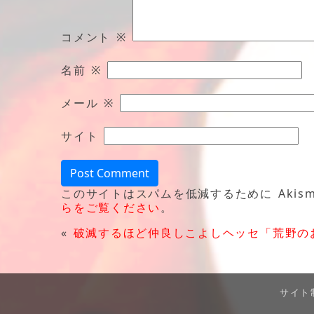
コメント
※
名前
※
メール
※
サイト
このサイトはスパムを低減するために Akism
らをご覧ください
。
«
破滅するほど仲良しこよし
ヘッセ「荒野の
サイト