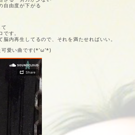
の自由度が下がる
して
ロです。
て脳内再生してるので、それを満たせればいい。
い曲です(*’ω’*)