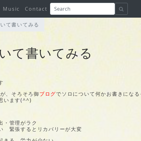
Music
Contact
ついて書いてみる
いて書いてみる
す
ニキが、そろそろ御
ブログ
でソロについて何かお書きになる
います(^^)
出・管理がラク
い 緊張するとリカバリーが大変
起きる 労力が少ない