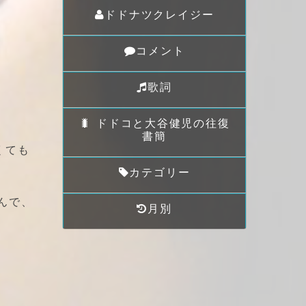
ドドナツクレイジー
コメント
歌詞
🐛 ドドコと大谷健児の往復
書簡
くても
カテゴリー
んで、
月別
。