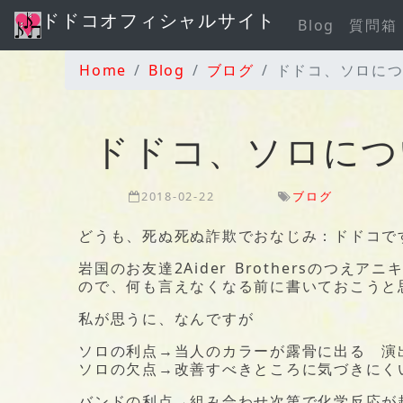
ドドコオフィシャルサイト
Blog
質問箱
Home
Blog
ブログ
ドドコ、ソロに
ドドコ、ソロにつ
2018-02-22
ブログ
どうも、死ぬ死ぬ詐欺でおなじみ：ドドコで
岩国のお友達2Aider Brothersのつえア
ので、何も言えなくなる前に書いておこうと思
私が思うに、なんですが
ソロの利点→当人のカラーが露骨に出る 演
ソロの欠点→改善すべきところに気づきにく
バンドの利点→組み合わせ次第で化学反応が