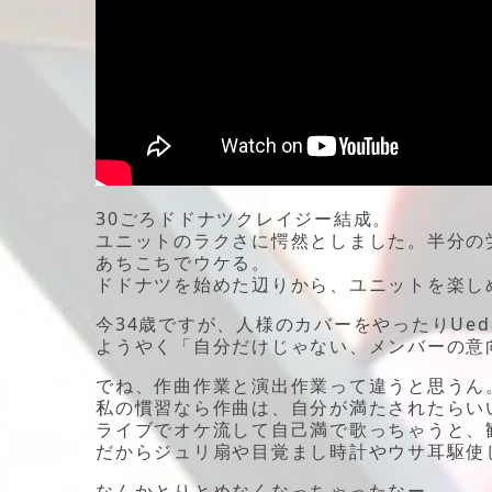
30ごろドドナツクレイジー結成。
ユニットのラクさに愕然としました。半分の
あちこちでウケる。
ドドナツを始めた辺りから、ユニットを楽し
今34歳ですが、人様のカバーをやったりUe
ようやく「自分だけじゃない、メンバーの意
でね、作曲作業と演出作業って違うと思うん
私の慣習なら作曲は、自分が満たされたらい
ライブでオケ流して自己満で歌っちゃうと、
だからジュリ扇や目覚まし時計やウサ耳駆使
なんかとりとめなくなっちゃったなー。