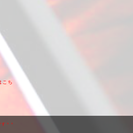
はこち
です＾＾