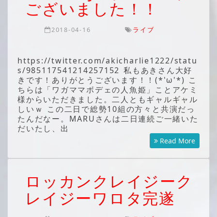
ございました！！
2018-04-16
ライブ
https://twitter.com/akicharlie1222/statu
s/985117541214257152 私もあきさん大好
きです！ありがとうございます！！(*'ω'*) こ
ちらは「ワガママボデェの人魚姫」ことアケミ
様からいただきました。二人ともギャルギャル
しいｗ この二日で総勢10組の方々と共演だっ
たんだなー。MARUさんは二日連続ご一緒いた
だいたし、出
Read More
ロッカンクレイジーク
レイジーワロタ完遂