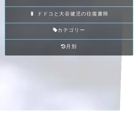
🐛 ドドコと大谷健児の往復書簡
カテゴリー
月別
サイト制作、一部歌詞提供、ドドコ作「二十歳の呪い」の曲想
提案者は
私です＾＾