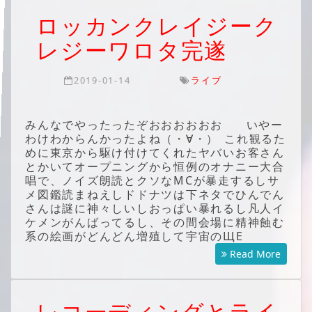
ロッカンクレイジーク
レジーワロタ完遂
2019-01-14
ライブ
みんなでやったったぞおおおおおお いやー
わけわからんかったよね（・∀・） これ観るた
めに東京から駆け付けてくれたヤバいお客さん
とかいてオープニングから恒例のオナニー大合
唱で、ノイズ朗読とクソなMCが暴走するしサ
メ図鑑読まねえしドドナツは下ネタでひんでん
さんは謎に神々しいしおっぱい暴れるし凡人イ
ケメンがんばってるし、その間会場に精神蝕む
系の絵画がどんどん増殖して宇宙のЩЕ
Read More
レコーディングとライ