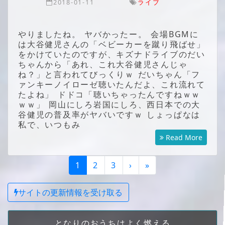
2018-01-11
ライブ
やりましたね。 ヤバかったー。 会場BGMに
は大谷健児さんの「ベビーカーを蹴り飛ばせ」
をかけていたのですが、キズナドライブのだい
ちゃんから「あれ、これ大谷健児さんじゃ
ね？」と言われてびっくりｗ だいちゃん「フ
ァンキーノイローゼ聴いたんだよ、これ流れて
たよね」 ドドコ「聴いちゃったんですねｗｗ
ｗｗ」 岡山にしろ岩国にしろ、西日本での大
谷健児の普及率がヤバいですｗ しょっぱなは
私で、いつもみ
Read More
1
2
3
›
»
サイトの更新情報を受け取る
となりのおうちはよく燃える